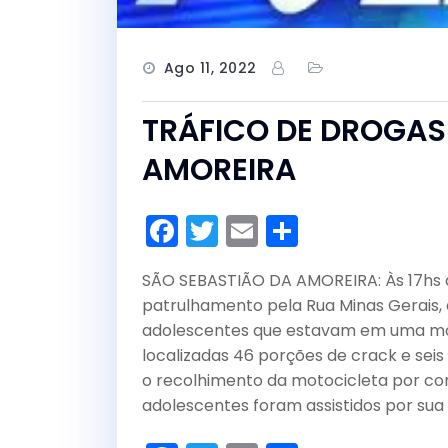
Ago 11, 2022
TRÁFICO DE DROGAS
AMOREIRA
F
T
E
S
a
w
m
h
SÃO SEBASTIÃO DA AMOREIRA: Às 17hs 
c
itt
ai
ar
patrulhamento pela Rua Minas Gerais, 
e
er
l
e
adolescentes que estavam em uma mot
b
localizadas 46 porções de crack e sei
o
o recolhimento da motocicleta por con
adolescentes foram assistidos por sua 
o