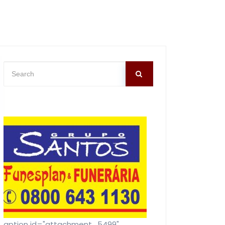
[caption id="attachment_5499"