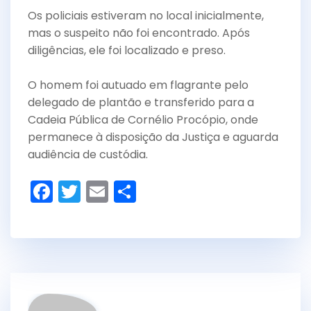
Os policiais estiveram no local inicialmente,
mas o suspeito não foi encontrado. Após
diligências, ele foi localizado e preso.
O homem foi autuado em flagrante pelo
delegado de plantão e transferido para a
Cadeia Pública de Cornélio Procópio, onde
permanece à disposição da Justiça e aguarda
audiência de custódia.
F
T
E
S
a
w
m
h
c
itt
ai
ar
e
er
l
e
b
o