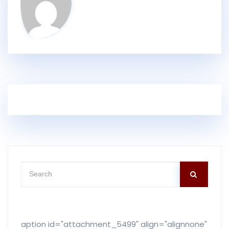
o
k
[caption id="attachment_5499" align="alignnone"