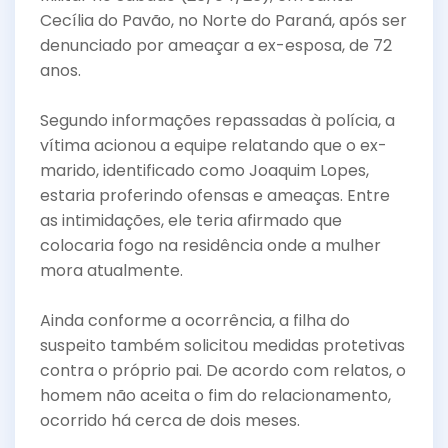
e
er
l
e
Cecília do Pavão, no Norte do Paraná, após ser
b
denunciado por ameaçar a ex-esposa, de 72
o
anos.
o
Segundo informações repassadas à polícia, a
k
vítima acionou a equipe relatando que o ex-
marido, identificado como Joaquim Lopes,
estaria proferindo ofensas e ameaças. Entre
as intimidações, ele teria afirmado que
colocaria fogo na residência onde a mulher
mora atualmente.
Ainda conforme a ocorrência, a filha do
suspeito também solicitou medidas protetivas
contra o próprio pai. De acordo com relatos, o
homem não aceita o fim do relacionamento,
ocorrido há cerca de dois meses.