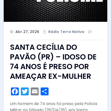
Abr 27, 2026
Rádio Terra Nativa
SANTA CECÍLIA DO
PAVÃO (PR) – IDOSO DE
74 ANOS É PRESO POR
AMEAÇAR EX-MULHER
F
T
E
S
a
w
m
h
Um homem de 74 anos foi preso pela Polícia
c
itt
ai
ar
Militar no Sábado (26/04/26), em Santa