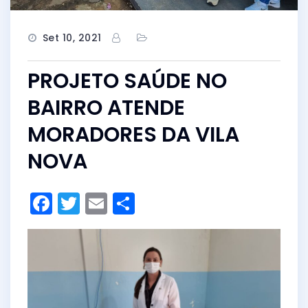
Set 10, 2021
PROJETO SAÚDE NO
BAIRRO ATENDE
MORADORES DA VILA
NOVA
F
T
E
S
a
w
m
h
c
itt
ai
ar
e
er
l
e
b