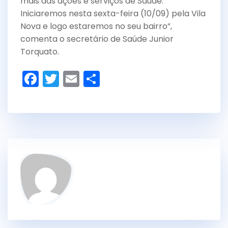
mais das ações e serviços de Saúde.
Iniciaremos nesta sexta-feira (10/09) pela Vila
Nova e logo estaremos no seu bairro”,
comenta o secretário de Saúde Junior
Torquato.
F
T
E
S
a
w
m
h
c
itt
ai
ar
e
er
l
e
b
o
o
k