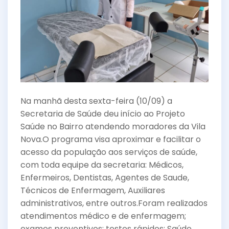
o
o
k
Na manhã desta sexta-feira (10/09) a
Secretaria de Saúde deu início ao Projeto
Saúde no Bairro atendendo moradores da Vila
Nova.O programa visa aproximar e facilitar o
acesso da população aos serviços de saúde,
com toda equipe da secretaria: Médicos,
Enfermeiros, Dentistas, Agentes de Saude,
Técnicos de Enfermagem, Auxiliares
administrativos, entre outros.Foram realizados
atendimentos médico e de enfermagem;
exames preventivos; testes rápidos; Saúde