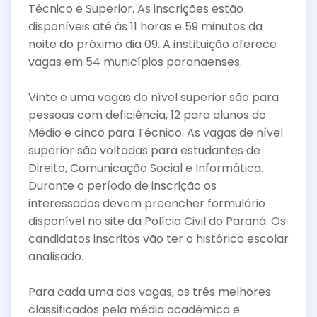
e
er
l
e
Técnico e Superior. As inscrições estão
b
disponíveis até às 11 horas e 59 minutos da
o
noite do próximo dia 09. A instituição oferece
vagas em 54 municípios paranaenses.
o
k
Vinte e uma vagas do nível superior são para
pessoas com deficiência, 12 para alunos do
Médio e cinco para Técnico. As vagas de nível
superior são voltadas para estudantes de
Direito, Comunicação Social e Informática.
Durante o período de inscrição os
interessados devem preencher formulário
disponível no site da Polícia Civil do Paraná. Os
candidatos inscritos vão ter o histórico escolar
analisado.
Para cada uma das vagas, os três melhores
classificados pela média acadêmica e