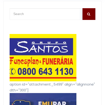
[caption id="attachment_5499" align="alignnone"
width="300"]