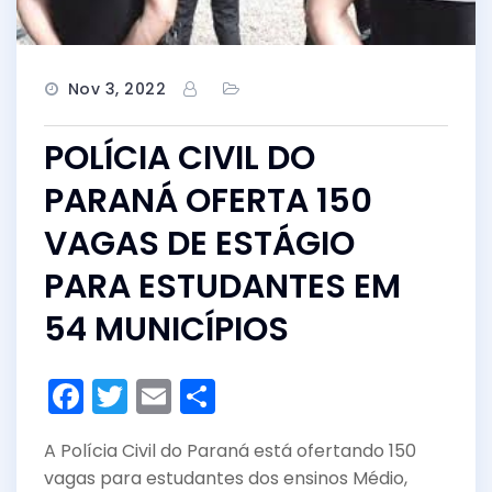
Nov 3, 2022
POLÍCIA CIVIL DO
PARANÁ OFERTA 150
VAGAS DE ESTÁGIO
PARA ESTUDANTES EM
54 MUNICÍPIOS
F
T
E
S
a
w
m
h
A Polícia Civil do Paraná está ofertando 150
c
itt
ai
ar
vagas para estudantes dos ensinos Médio,