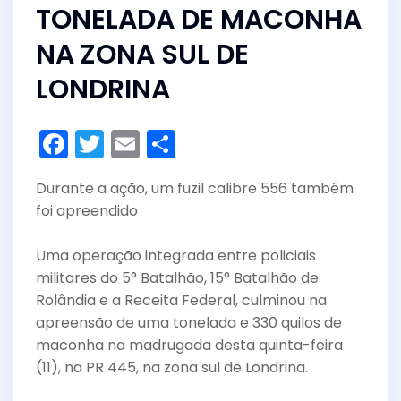
TONELADA DE MACONHA
NA ZONA SUL DE
LONDRINA
F
T
E
S
a
w
m
h
Durante a ação, um fuzil calibre 556 também
c
itt
ai
ar
foi apreendido
e
er
l
e
b
Uma operação integrada entre policiais
o
militares do 5° Batalhão, 15° Batalhão de
Rolândia e a Receita Federal, culminou na
o
apreensão de uma tonelada e 330 quilos de
k
maconha na madrugada desta quinta-feira
(11), na PR 445, na zona sul de Londrina.