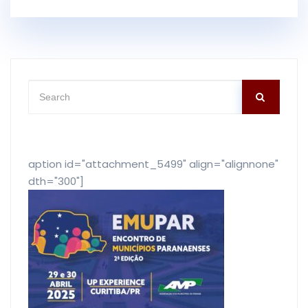
[caption id="attachment_5499" align="alignnone"
width="300"]