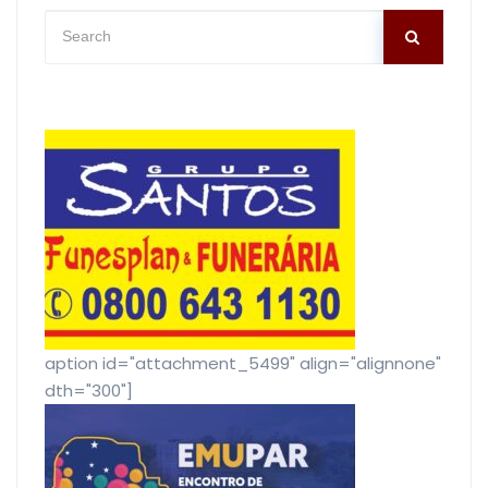
[caption id="attachment_5499" align="alignnone"
width="300"]