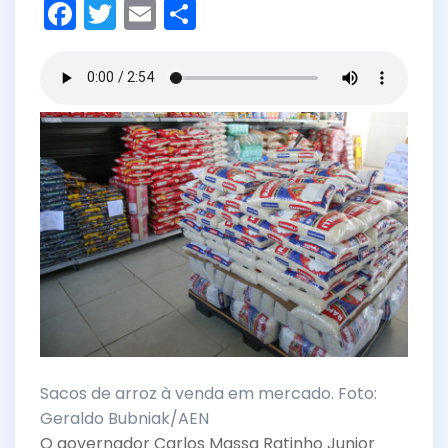
F
T
E
S
a
w
m
h
c
itt
ai
ar
e
er
l
e
b
o
o
k
Sacos de arroz à venda em mercado. Foto:
Geraldo Bubniak/AEN
O governador Carlos Massa Ratinho Junior