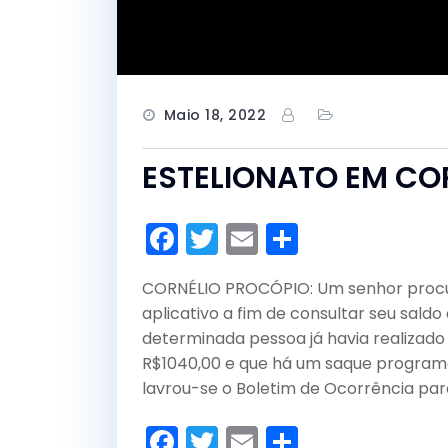
Maio 18, 2022
ESTELIONATO EM CO
F
T
E
S
a
w
m
h
CORNÉLIO PROCÓPIO: Um senhor procuro
c
itt
ai
ar
aplicativo a fim de consultar seu saldo
e
er
l
e
determinada pessoa já havia realizado
b
R$1040,00 e que há um saque programad
o
lavrou-se o Boletim de Ocorrência par
o
F
T
E
S