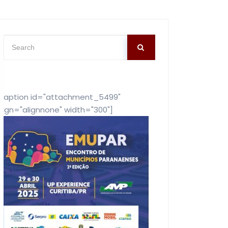
[caption id="attachment_5499"
lign="alignnone" width="300"]