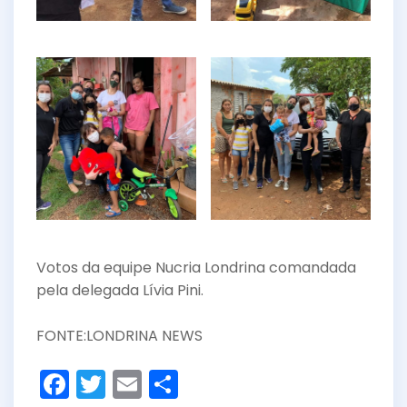
Votos da equipe Nucria Londrina comandada
pela delegada Lívia Pini.
FONTE:LONDRINA NEWS
F
T
E
S