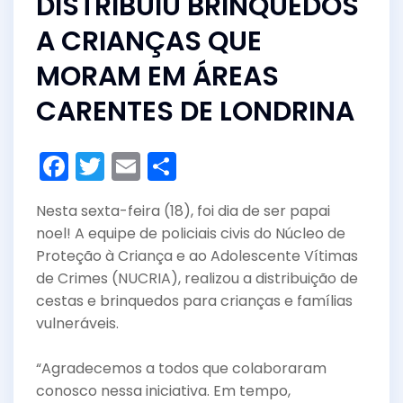
DISTRIBUIU BRINQUEDOS
A CRIANÇAS QUE
MORAM EM ÁREAS
CARENTES DE LONDRINA
F
T
E
S
a
w
m
h
Nesta sexta-feira (18), foi dia de ser papai
c
itt
ai
ar
noel! A equipe de policiais civis do Núcleo de
e
er
l
e
Proteção à Criança e ao Adolescente Vítimas
b
de Crimes (NUCRIA), realizou a distribuição de
o
cestas e brinquedos para crianças e famílias
vulneráveis.
o
k
“Agradecemos a todos que colaboraram
conosco nessa iniciativa. Em tempo,