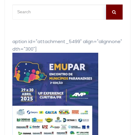
[caption id="attachment_5499" align="alignnone"
width="300"]