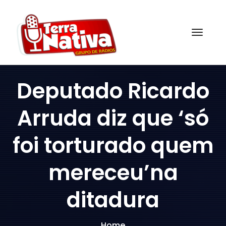
Skip
to
content
Togg
Deputado Ricardo
Arruda diz que ‘só
foi torturado quem
mereceu’na
ditadura
Home