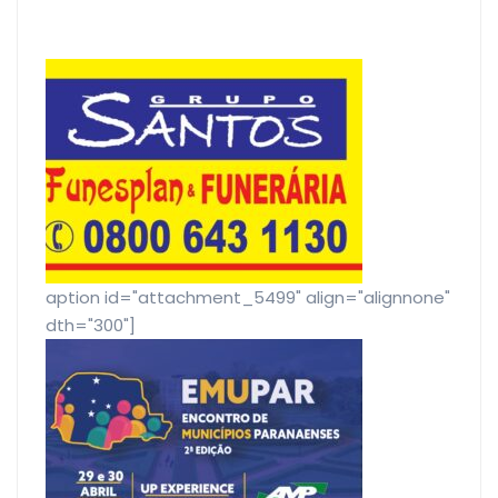
[caption id="attachment_5499" align="alignnone"
width="300"]