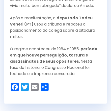
vivia muito bem obrigado”,declarou Arruda.
Após a manifestação, o
deputado Tadeu
Veneri (PT)
usou a tribuna e rebateu o
posicionamento do colega sobre a ditadura
militar.
O regime aconteceu de 1964 a 1985,
período
em que houve perseguição, tortura e
assassinatos de seus opositores.
Nesta
fase da história, o Congresso Nacional foi
fechado e a imprensa censurada.
F
T
E
S
a
w
m
h
c
itt
ai
ar
e
er
l
e