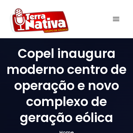
Skip
to
content
Togg
Copel inaugura
moderno centro de
operação e novo
complexo de
geração eólica
Home