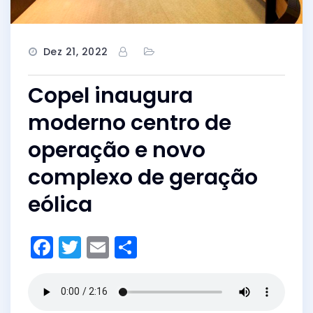
Dez 21, 2022
Copel inaugura
moderno centro de
operação e novo
complexo de geração
eólica
F
T
E
S
a
w
m
h
c
itt
ai
ar