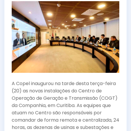
e
er
l
e
b
o
o
k
A Copel inaugurou na tarde desta terça-feira
(20) as novas instalações do Centro de
Operação de Geração e Transmissão (COGT)
da Companhia, em Curitiba. As equipes que
atuam no Centro são responsáveis por
comandar de forma remota e centralizada, 24
horas, as dezenas de usinas e subestações e