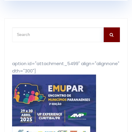
[caption id="attachment_5499" align="alignnone"
width="300"]