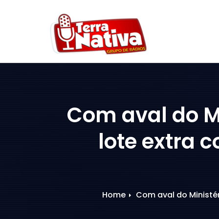
Skip
to
content
Com aval do M
lote extra 
Home
Com aval do Ministér