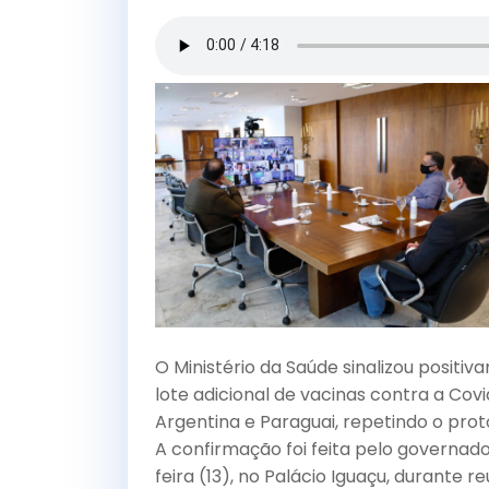
a
w
m
h
c
itt
ai
ar
e
er
l
e
b
o
o
k
O Ministério da Saúde sinalizou positi
lote adicional de vacinas contra a Cov
Argentina e Paraguai, repetindo o pro
A confirmação foi feita pelo governad
feira (13), no Palácio Iguaçu, durante r