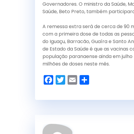
Governadores. O ministro da Saúde, Ma
Saúde, Beto Preto, também participar
A remessa extra será de cerca de 90 m
com a primeira dose de todas as pesso
do Iguaçu, Barracão, Guaíra e Santo An
de Estado da Saúde é que as vacinas 
população paranaense ainda em julho – 
milhões de doses neste mês.
F
T
E
S
a
w
m
h
c
itt
ai
ar
e
er
l
e
b
o