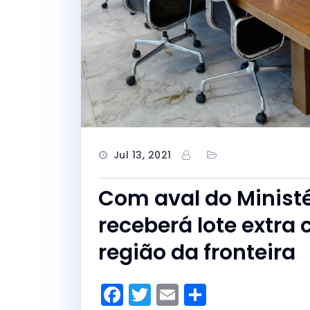
Jul 13, 2021
Com aval do Ministé
receberá lote extra
região da fronteira
F
T
E
S