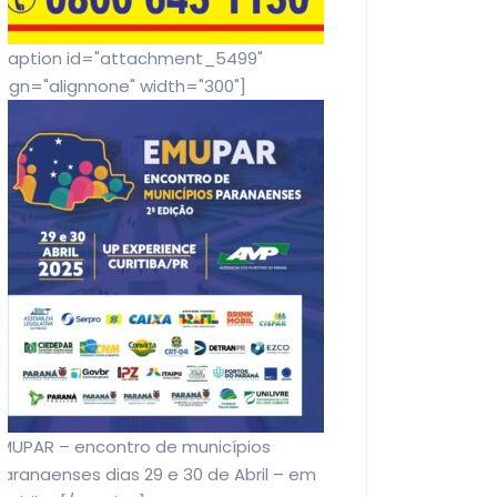
[caption id="attachment_5499"
lign="alignnone" width="300"]
EMUPAR – encontro de municípios
aranaenses dias 29 e 30 de Abril – em