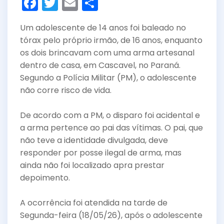
F
T
E
S
a
w
m
h
Um adolescente de 14 anos foi baleado no
c
itt
ai
ar
tórax pelo próprio irmão, de 16 anos, enquanto
e
er
l
e
os dois brincavam com uma arma artesanal
b
dentro de casa, em Cascavel, no Paraná.
o
Segundo a Polícia Militar (PM), o adolescente
não corre risco de vida.
o
k
De acordo com a PM, o disparo foi acidental e
a arma pertence ao pai das vítimas. O pai, que
não teve a identidade divulgada, deve
responder por posse ilegal de arma, mas
ainda não foi localizado apra prestar
depoimento.
A ocorrência foi atendida na tarde de
Segunda-feira (18/05/26), após o adolescente