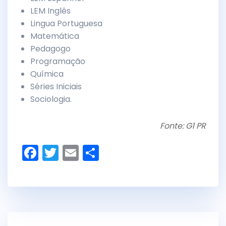
LEM Inglês
Lingua Portuguesa
Matemática
Pedagogo
Programação
Química
Séries Iniciais
Sociologia.
Fonte: G1 PR
F
T
E
S
a
w
m
h
c
itt
ai
ar
e
er
l
e
b