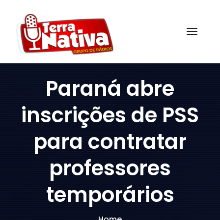
Skip
to
content
Togg
Paraná abre
inscrições de PSS
para contratar
professores
temporários
Home