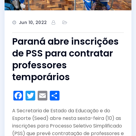
Jun 10, 2022
Paraná abre inscrições
de PSS para contratar
professores
temporários
F
T
E
S
a
w
m
h
A Secretaria de Estado da Educação e do
c
itt
ai
ar
Esporte (Seed) abre nesta sexta-feira (10) as
e
er
l
e
inscrições para Processo Seletivo Simplificado
b
(PSS) que prevê contratação de professores e